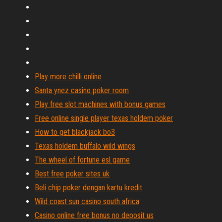
Play more chilli online
Santa ynez casino poker room
Play free slot machines with bonus games
Free online single player texas holdem poker
How to get blackjack bo3
Texas holdem buffalo wild wings
The wheel of fortune esl game
Best free poker sites uk
Beli chip poker dengan kartu kredit
Wild coast sun casino south africa
Casino online free bonus no deposit us