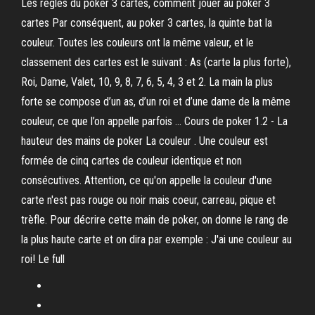
Les règles du poker 3 cartes, comment jouer au poker 3
cartes Par conséquent, au poker 3 cartes, la quinte bat la
couleur. Toutes les couleurs ont la même valeur, et le
classement des cartes est le suivant : As (carte la plus forte),
Roi, Dame, Valet, 10, 9, 8, 7, 6, 5, 4, 3 et 2. La main la plus
forte se compose d’un as, d’un roi et d’une dame de la même
couleur, ce que l’on appelle parfois ... Cours de poker 1.2 - La
hauteur des mains de poker La couleur . Une couleur est
formée de cinq cartes de couleur identique et non
consécutives. Attention, ce qu'on appelle la couleur d'une
carte n'est pas rouge ou noir mais coeur, carreau, pique et
trèfle. Pour décrire cette main de poker, on donne le rang de
la plus haute carte et on dira par exemple : J'ai une couleur au
roi! Le full