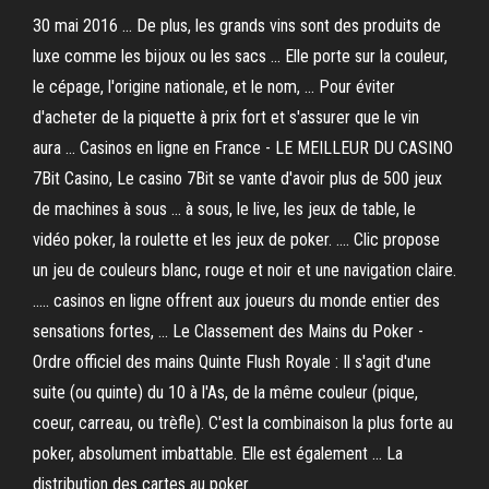
30 mai 2016 ... De plus, les grands vins sont des produits de
luxe comme les bijoux ou les sacs ... Elle porte sur la couleur,
le cépage, l'origine nationale, et le nom, ... Pour éviter
d'acheter de la piquette à prix fort et s'assurer que le vin
aura ... Casinos en ligne en France - LE MEILLEUR DU CASINO
7Bit Casino, Le casino 7Bit se vante d'avoir plus de 500 jeux
de machines à sous ... à sous, le live, les jeux de table, le
vidéo poker, la roulette et les jeux de poker. .... Clic propose
un jeu de couleurs blanc, rouge et noir et une navigation claire.
..... casinos en ligne offrent aux joueurs du monde entier des
sensations fortes, ... Le Classement des Mains du Poker -
Ordre officiel des mains Quinte Flush Royale : Il s'agit d'une
suite (ou quinte) du 10 à l'As, de la même couleur (pique,
coeur, carreau, ou trèfle). C'est la combinaison la plus forte au
poker, absolument imbattable. Elle est également ... La
distribution des cartes au poker