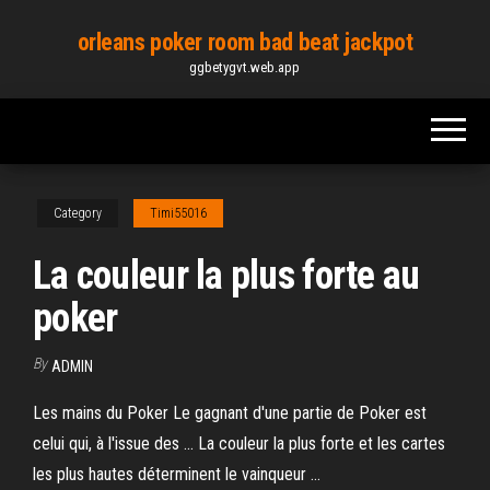
Skip
orleans poker room bad beat jackpot
to
ggbetygvt.web.app
the
content
Category
Timi55016
La couleur la plus forte au
poker
By
ADMIN
Les mains du Poker Le gagnant d'une partie de Poker est
celui qui, à l'issue des ... La couleur la plus forte et les cartes
les plus hautes déterminent le vainqueur ...